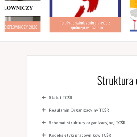
Toruńskie świadczenia dla osób z
“Toruński
niepełnosprawnościami
Struktura
Statut TCŚR
Regulamin Organizacyjny TCŚR
Schemat struktury organizacyjnej TCŚR
Page
1
/
4
Zoom
100%
Page
1
/
1
Zoom
100%
Kodeks etyki pracowników TCŚR