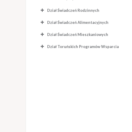
Dział Świadczeń Rodzinnych
Dział Świadczeń Alimentacyjnych
Dział Świadczeń Mieszkaniowych
Dział Toruńskich Programów Wsparcia
wypłacanych dodatkach mieszka
wypłacanych dopłatach czynszowy