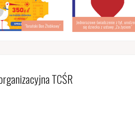
Jednorazowe świadczenie z tyt. urodzenia
 Bon Żłobkowy”
się dziecka z ustawy „Za życiem”
 organizacyjna TCŚR