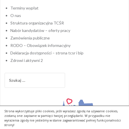
Terminy wypłat
O nas
Struktura organizacyjna TCŚR
Nabór kandydatów – oferty pracy
Zamówienia publiczne
RODO – Obowiązek informacyjny
Deklaracja dostępności – strona tcsr i bip
Zdrowi i aktywni 2
Szukaj:
Strona wykorzystuje pliki cookies, jeśli wyrażasz zgodę na używanie cookies,
zostaną one zapisane w pamięci twojej przeglądarki. W przypadku nie
Miejski Ośrodek Pomocy Rodzinie w Toruniu
wyrażenia zgody nie jesteśmy w stanie zagwarantować pełnej funkcjonalności
strony!