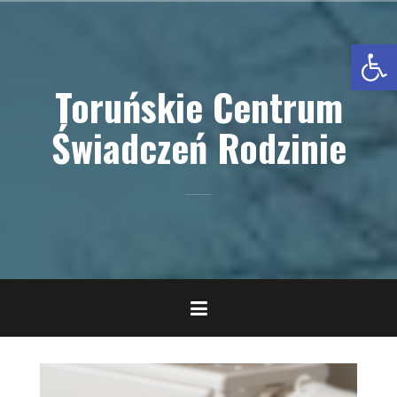
Przejdź
do
Otwórz pasek narzędzi
treści
Toruńskie Centrum
Świadczeń Rodzinie