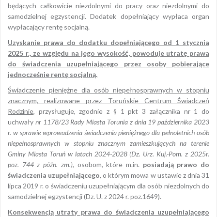
będących całkowicie niezdolnymi do pracy oraz niezdolnymi do
samodzielnej egzystencji. Dodatek dopełniający wypłaca organ
wypłacający rentę socjalną.
Uzyskanie prawa do dodatku dopełniającego od 1 stycznia
2025 r., ze względu na jego wysokość, powoduje utratę prawa
do świadczenia uzupełniającego przez osoby pobierające
jednocześnie rentę socjalną.
Świadczenie pieniężne dla osób niepełnosprawnych w stopniu
znacznym, realizowane przez Toruńskie Centrum Świadczeń
Rodzinie
, przysługuje, zgodnie z § 1 pkt 3 załącznika nr 1 do
uchwały
nr 1178/23 Rady Miasta Torunia z dnia 19 października 2023
r. w sprawie wprowadzenia świadczenia pieniężnego dla pełnoletnich os
ób
niepe
łnosprawnych w stopniu znacznym zamieszkujących na terenie
Gminy Miasta Toruń w latach 2024-2028 (Dz. Urz. Kuj.-Pom. z 2025r.
poz. 744 z p
ó
źn. zm.),
osobom, które m.in.
posiadają prawo do
świadczenia uzupełniającego
, o którym mowa w ustawie z dnia 31
lipca 2019 r. o świadczeniu uzupełniającym dla osób niezdolnych do
samodzielnej egzystencji (Dz. U. z 2024 r. poz.1649).
Konsekwencją utraty prawa do świadczenia uzupełniającego