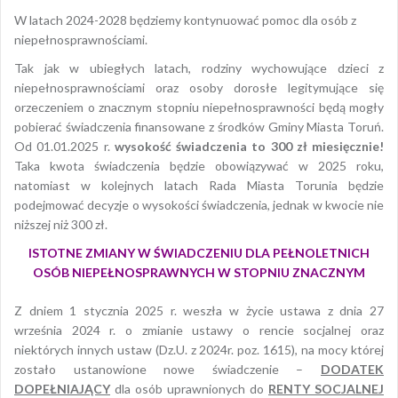
W latach 2024-2028 będziemy kontynuować pomoc dla osób z
niepełnosprawnościami.
Tak jak w ubiegłych latach, rodziny wychowujące dzieci z
niepełnosprawnościami oraz osoby dorosłe legitymujące się
orzeczeniem o znacznym stopniu niepełnosprawności będą mogły
pobierać świadczenia finansowane z środków Gminy Miasta Toruń.
Od 01.01.2025 r.
wysokość świadczenia to 300 zł miesięcznie!
Taka kwota świadczenia będzie obowiązywać w 2025 roku,
natomiast w kolejnych latach Rada Miasta Torunia będzie
podejmować decyzje o wysokości świadczenia, jednak w kwocie nie
niższej niż 300 zł.
ISTOTNE ZMIANY W ŚWIADCZENIU DLA PEŁNOLETNICH
OSÓB NIEPEŁNOSPRAWNYCH W STOPNIU ZNACZNYM
Z dniem 1 stycznia 2025 r. weszła w życie ustawa z dnia 27
września 2024 r. o zmianie ustawy o rencie socjalnej oraz
niektórych innych ustaw (Dz.U. z 2024r. poz. 1615), na mocy której
zostało ustanowione nowe świadczenie –
DODATEK
DOPEŁNIAJĄCY
dla osób uprawnionych do
RENTY SOCJALNEJ