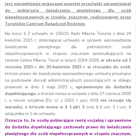
jest niespełnienie wskazanej powyżej przesłanki uprawniającej
do pobierania świadczenia pieniężnego dla osób
niepełnosprawnych w stopniu znacznym, realizowanym przez
Toruńskie Centrum Świadczeń Rodzinie.
Na mocy § 2 uchwały nr 230/25 Rady Miasta Torunia z dnia 24
kwietnia 2025 r. zmieniającej uchwałę w sprawie wprowadzenia
świadczenia pieniężnego dla pełnoletnich osób
niepełnosprawnych w stopniu znacznym zamieszkujących na
terenie Gminy Miasta Toruń w latach 2024-2028,
w okresie od 1
stycznia 2025 r. do 30 kwietnia 2025 r. w stosunku do osób
,
którym prawo do świadczenia wprowadzonego uchwałą przyznano
na podstawie decyzji administracyjnych pozostających w obiegu
prawnym w dniu 1 maja 2025 r.,
uprawnionym do dodatku
dopełniającego
, o którym mowa w ustawie z dnia 27 czerwca 2003
r. o rencie socjalnej (Dz. U. z 2025 r. poz. 420)
nie stosuje się
warunku, o którym mowa w § 1 pkt 3
oraz § 6 ust. 5 i ust. 6
załącznika nr 1 do uchwały.
Oznacza to, że osoby pobierające rentę socjalną i uprawnione
do dodatku dopełniającego zachowały prawo do świadczenia
pieniężnego dla osób niepełnosprawnych w stopniu znacznym,