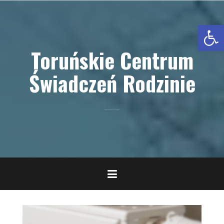
Przejdź
do
Otwórz pasek narzędzi
treści
Toruńskie Centrum
Świadczeń Rodzinie