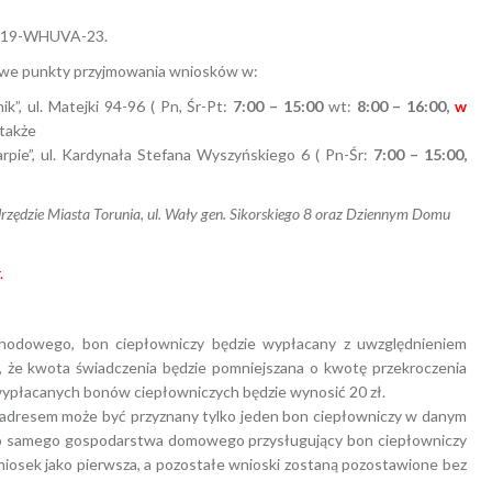
8519-WHUVA-23.
owe punkty przyjmowania wniosków w:
k”, ul. Matejki 94-96 ( Pn, Śr-Pt:
7:00 – 15:00
wt:
8:00 – 16:00,
w
 także
arpie”, ul. Kardynała Stefana Wyszyńskiego 6 ( Pn-Śr:
7:00 – 15:00,
zędzie Miasta Torunia, ul. Wały gen. Sikorskiego 8 oraz Dziennym Domu
.
chodowego, bon ciepłowniczy będzie wypłacany z uwzględnieniem
, że kwota świadczenia będzie pomniejszana o kwotę przekroczenia
ypłacanych bonów ciepłowniczych będzie wynosić 20 zł.
dresem może być przyznany tylko jeden bon ciepłowniczy w danym
go samego gospodarstwa domowego przysługujący bon ciepłowniczy
niosek jako pierwsza, a pozostałe wnioski zostaną pozostawione bez