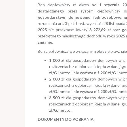
Bon ciepłowniczy za okres
od 1 stycznia 20
dostarczanego przez system ciepłowniczy na
gospodarstwu domowemu jednoosobowem
rozumieniu art. 3 pkt 1 ustawy z dnia 28 listopada 
2025
nie przekracza kwoty
3 272,69 zł
oraz
go
przeciętnego miesięcznego dochodu w roku
2025
zmianie.
Bon ciepłowniczy we wskazanym okresie przyznaje 
1 000 zł
dla gospodarstw domowych w przy
rozliczeniach z odbiorcami ciepła w danej 
zł/GJ netto i nie wyższa niż 200 zł/GJ nett
2 000 zł
dla gospodarstw domowych w prz
rozliczeniach z odbiorcami ciepła w danej 
zł/GJ netto i nie wyższa niż 230 zł/GJ nett
3 500 zł
dla gospodarstw domowych w przy
rozliczeniach z odbiorcami ciepła w danej g
zł/GJ netto.
DOKUMENTY DO POBRANIA