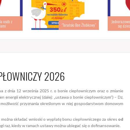
la osób z
Jednorazowe 
“Toruński Bon Żłobkowy”
iami
się dzie
PŁOWNICZY 2026
a z dnia 12 września 2025 r. o bonie ciepłowniczym oraz o zmianie
n energii elektrycznej (dalej: „ustawa o bonie ciepłowniczym”) – Dz.
je możliwość przyznania określonym w niej gospodarstwom domowym
.
można składać wnioski o wypłatę bonu ciepłowniczego za okres
od
ugi raz, kiedy w ramach ustawy można ubiegać się o dofinansowanie.