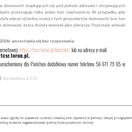
w domowych znajdujących się pod jednym adresem i otrzymujących
iepło przysługuje tylko jeden bon ciepłowniczy. W przypadku gdy
żyła więcej niż jedna osoba z tych gospodarstw domowych, bon ten
 domowym, która złożyła wniosek jako pierwsza. Pozostałe wnioski
2026r. pozostawia się bez rozpoznania.
ternetowej:
https://tcsr.torun.pl/kontakt/
lub na adresy e mail:
tcsr.torun.pl.
ał uruchomiony dla Państwa dodatkowy numer telefonu 56 611 79 65 w
Wyświetlenia
6 252
wyrażasz zgodę na używanie cookies, zostaną one zapisane w pamięci twojej przeglądark
teśmy w stanie zagwarantować pełnej funkcjonalności strony!
 JustFreeThemes.