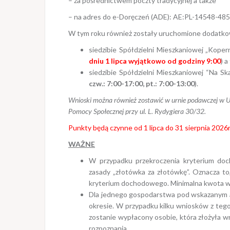
– za pośrednictwem poczty tradycyjnej a także
– na adres do e-Doręczeń (ADE): AE:PL-14548-4
W tym roku również zostały uruchomione dodatk
siedzibie Spółdzielni Mieszkaniowej „Koperni
dniu 1 lipca wyjątkowo od godziny 9:00
) a
siedzibie Spółdzielni Mieszkaniowej “Na Sk
czw.: 7:00-17:00, pt.: 7:00-13:00
).
Wnioski można również zostawić w urnie podawczej w Ur
Pomocy Społecznej przy ul. L. Rydygiera 30/32.
Punkty będą czynne od 1 lipca do 31 sierpnia 2026r
WAŻNE
W przypadku przekroczenia kryterium do
zasady „złotówka za złotówkę”. Oznacza to
kryterium dochodowego. Minimalna kwota w
Dla jednego gospodarstwa pod wskazanym a
okresie. W przypadku kilku wniosków z te
zostanie wypłacony osobie, która złożyła w
rozpoznania.