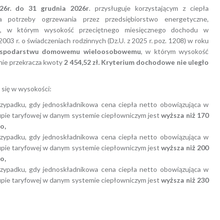
26r. do 31 grudnia 2026r
. przysługuje korzystającym z ciepła
 potrzeby ogrzewania przez przedsiębiorstwo energetyczne,
u
, w którym wysokość przeciętnego miesięcznego dochodu w
2003 r. o świadczeniach rodzinnych (Dz.U. z 2025 r. poz. 1208) w roku
spodarstwu domowemu wieloosobowemu
, w którym wysokość
nie przekracza kwoty
2 454,52 zł. Kryterium dochodowe nie uległo
się w wysokości:
padku, gdy jednoskładnikowa cena ciepła netto obowiązująca w
grupie taryfowej w danym systemie ciepłowniczym jest
wyższa niż 170
o,
ypadku, gdy jednoskładnikowa cena ciepła netto obowiązująca w
grupie taryfowej w danym systemie ciepłowniczym jest
wyższa niż 200
o,
padku, gdy jednoskładnikowa cena ciepła netto obowiązująca w
rupie taryfowej w danym systemie ciepłowniczym jest
wyższa niż 230