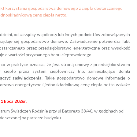
fakt korzystania gospodarstwa domowego z ciepła dostarczanego
ednoskładnikową cenę ciepła netto.
dzielni, od zarządcy wspólnoty lub innych podmiotów zobowiązanych
znajduje się gospodarstwo domowe. Zaświadczenie potwierdza fakt
starczanego przez przedsiębiorstwo energetyczne oraz wysokość
uje o wartości przyznanego bonu ciepłowniczego.
 co w praktyce oznacza, że jest stroną umowy z przedsiębiorstwem
y ciepło przez system ciepłowniczy (np. zamieszkujące domki
łączyć zaświadczenia
. Takie gospodarstwo domowe informacje o
biorstwo energetyczne i jednoskładnikową cenę ciepła netto wskaże
.
1 lipca 2026r.
ntrum Świadczeń Rodzinie przy ul Batorego 38/40, w godzinach od
mieszczonej na parterze budynku