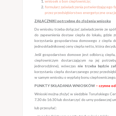
wniosek o bon ciepłowniczy;
formularz zaświadczenia potwierdzającego 
przez przedsiębiorstwo energetyczne oraz j
ZAŁĄCZNIKI potrzebne do złożenia wniosku
Do wniosku trzeba dołączyć zaświadczenie ze spół
do zapewnienia dostaw ciepła do lokalu, gdzie 
korzystania gospodarstwa domowego z ciepła do
jednoskładnikowej ceny ciepła netto, która decyd
Jeśli gospodarstwo domowe jest odbiorcą ciepła,
ciepłowniczym dostarczającym na jej potrzeb
jednorodzinne), wówczas
nie trzeba będzie za
korzystaniu ciepła dostarczanego przez przedsię
w samym wniosku o wypłatę bonu ciepłowniczego
PUNKTY SKŁADANIA WNIOSKÓW
– czynne od 
Wnioski można złożyć w siedzibie Toruńskiego Ce
7.30 do 16:30 lub dostarczyć do urny podawczej u
lub przesyłać: