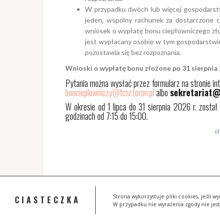
W przypadku dwóch lub więcej gospodarst
jeden, wspólny rachunek za dostarczone c
wniosek o wypłatę bonu ciepłowniczego zło
jest wypłacany osobie w tym gospodarstwie
pozostawia się bez rozpoznania.
Wnioski o wypłatę bonu złożone po 31 sierpnia 
Pytania można wysłać przez formularz na stronie in
boncieplowniczy@tcsr.torun.pl
albo
sekretariat@
W okresie od 1 lipca do 31 sierpnia 2026 r. zost
godzinach od 7:15 do 15:00.
Strona wykorzystuje pliki cookies, jeśli 
CIASTECZKA
W przypadku nie wyrażenia zgody nie jes
Dumnie wspierane przez WordPressa
|
Szablon:
Oria
by