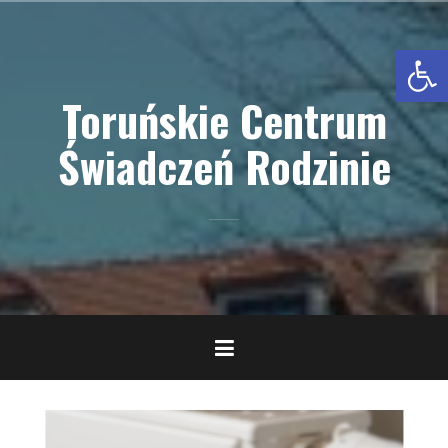
Przejdź
do
Otwórz pasek narzędzi
treści
Toruńskie Centrum
Świadczeń Rodzinie