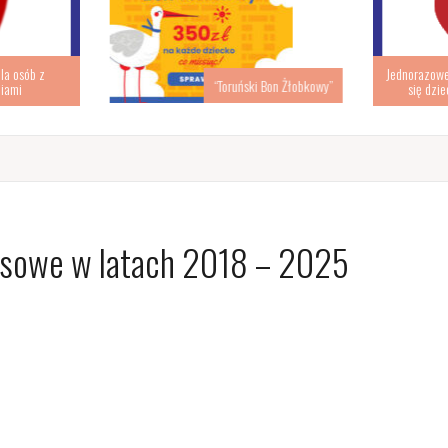
la osób z
Jednorazowe 
“Toruński Bon Żłobkowy”
iami
się dzie
nsowe w latach 2018 – 2025